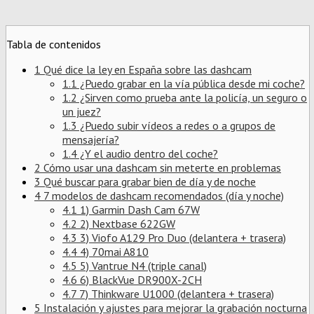
Tabla de contenidos
1
Qué dice la ley en España sobre las dashcam
1.1
¿Puedo grabar en la vía pública desde mi coche?
1.2
¿Sirven como prueba ante la policía, un seguro o
un juez?
1.3
¿Puedo subir vídeos a redes o a grupos de
mensajería?
1.4
¿Y el audio dentro del coche?
2
Cómo usar una dashcam sin meterte en problemas
3
Qué buscar para grabar bien de día y de noche
4
7 modelos de dashcam recomendados (día y noche)
4.1
1) Garmin Dash Cam 67W
4.2
2) Nextbase 622GW
4.3
3) Viofo A129 Pro Duo (delantera + trasera)
4.4
4) 70mai A810
4.5
5) Vantrue N4 (triple canal)
4.6
6) BlackVue DR900X-2CH
4.7
7) Thinkware U1000 (delantera + trasera)
5
Instalación y ajustes para mejorar la grabación nocturna