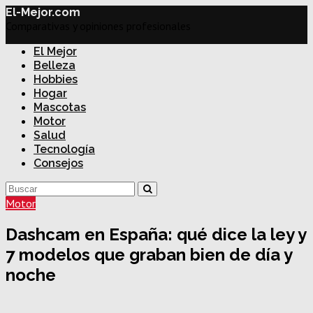
El-Mejor.com
Comparativas y opiniones profesionales
El Mejor
Belleza
Hobbies
Hogar
Mascotas
Motor
Salud
Tecnología
Consejos
Motor
Dashcam en España: qué dice la ley y
7 modelos que graban bien de día y
noche