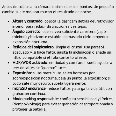
Antes de culpar a la cámara, optimiza estos puntos. Un pequeño
cambio suele mejorar mucho el resultado de noche.
Altura y centrado
: coloca la dashcam detrás del retrovisor
interior para reducir distracciones y reflejos.
Ángulo correcto
: que se vea suficiente carretera (capó
mínimo) y horizonte estable; demasiado cielo empeora
exposición nocturna.
Reflejos del salpicadero
: limpia el cristal, usa parasol
adecuado y, si hace falta, ajusta la inclinación o añade un
filtro compatible si el fabricante lo ofrece.
HDR/WDR activado
: en ciudad y con faros, suele ayudar a
leer detalles sin “quemar” luces.
Exposición
: si las matrículas salen borrosas por
sobreexposición nocturna, baja un punto la exposición; si
todo sale muy oscuro, súbela ligeramente.
microSD endurance
: reduce fallos y alarga la vida útil con
grabación continua.
Modo parking responsable
: configura sensibilidad y límites
(tiempo/voltaje) para evitar grabación desproporcionada y
proteger la batería.