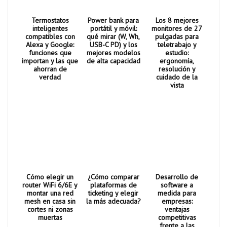
Termostatos
Power bank para
Los 8 mejores
inteligentes
portátil y móvil:
monitores de 27
compatibles con
qué mirar (W, Wh,
pulgadas para
Alexa y Google:
USB-C PD) y los
teletrabajo y
funciones que
mejores modelos
estudio:
importan y las que
de alta capacidad
ergonomía,
ahorran de
resolución y
verdad
cuidado de la
vista
Cómo elegir un
¿Cómo comparar
Desarrollo de
router WiFi 6/6E y
plataformas de
software a
montar una red
ticketing y elegir
medida para
mesh en casa sin
la más adecuada?
empresas:
cortes ni zonas
ventajas
muertas
competitivas
frente a las