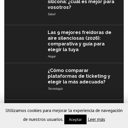
silicona: ¿cuál es mejor para
vosotros?
Salud
Las 9 mejores freidoras de
aire silenciosas (2026):
comparativa y guía para
elegir la tuya
Hogar
¿Cómo comparar
plataformas de ticketing y
elegir la más adecuada?
Tecnología
Desarrollo de software a
Utilizamos cookies para mejorar la experiencia de navegación
medida para empresas:
ventajas competitivas frente
de nuestros usuarios.
Leer más
Aceptar
a las soluciones estándar