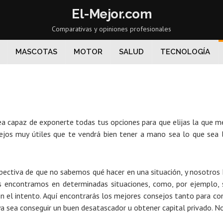
El-Mejor.com
Comparativas y opiniones profesionales
MASCOTAS
MOTOR
SALUD
TECNOLOGÍA
a capaz de exponerte todas tus opciones para que elijas la que me
ejos muy útiles que te vendrá bien tener a mano sea lo que sea l
ctiva de que no sabemos qué hacer en una situación, y nosotros h
 encontramos en determinadas situaciones, como, por ejemplo,
te en el intento. Aquí encontrarás los mejores consejos tanto para
ya sea conseguir un buen desatascador u obtener capital privado. N