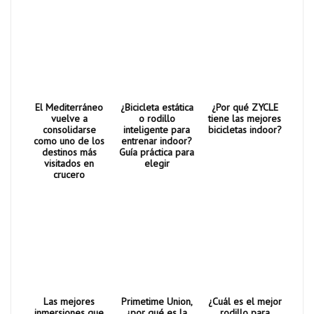
El Mediterráneo
¿Bicicleta estática
¿Por qué ZYCLE
vuelve a
o rodillo
tiene las mejores
consolidarse
inteligente para
bicicletas indoor?
como uno de los
entrenar indoor?
destinos más
Guía práctica para
visitados en
elegir
crucero
Las mejores
Primetime Union,
¿Cuál es el mejor
inmersiones que
¿por qué es la
rodillo para