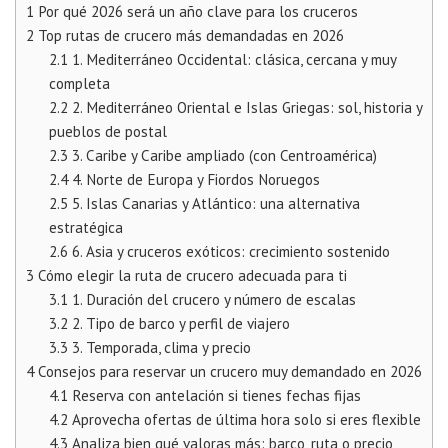
1
Por qué 2026 será un año clave para los cruceros
2
Top rutas de crucero más demandadas en 2026
2.1
1. Mediterráneo Occidental: clásica, cercana y muy
completa
2.2
2. Mediterráneo Oriental e Islas Griegas: sol, historia y
pueblos de postal
2.3
3. Caribe y Caribe ampliado (con Centroamérica)
2.4
4. Norte de Europa y Fiordos Noruegos
2.5
5. Islas Canarias y Atlántico: una alternativa
estratégica
2.6
6. Asia y cruceros exóticos: crecimiento sostenido
3
Cómo elegir la ruta de crucero adecuada para ti
3.1
1. Duración del crucero y número de escalas
3.2
2. Tipo de barco y perfil de viajero
3.3
3. Temporada, clima y precio
4
Consejos para reservar un crucero muy demandado en 2026
4.1
Reserva con antelación si tienes fechas fijas
4.2
Aprovecha ofertas de última hora solo si eres flexible
4.3
Analiza bien qué valoras más: barco, ruta o precio