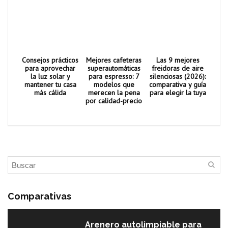
Consejos prácticos
Mejores cafeteras
Las 9 mejores
para aprovechar
superautomáticas
freidoras de aire
la luz solar y
para espresso: 7
silenciosas (2026):
mantener tu casa
modelos que
comparativa y guía
más cálida
merecen la pena
para elegir la tuya
por calidad-precio
Comparativas
Arenero autolimpiable para