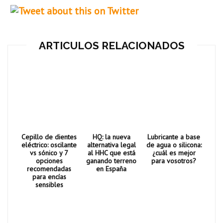
ARTICULOS RELACIONADOS
Cepillo de dientes
HQ: la nueva
Lubricante a base
eléctrico: oscilante
alternativa legal
de agua o silicona:
vs sónico y 7
al HHC que está
¿cuál es mejor
opciones
ganando terreno
para vosotros?
recomendadas
en España
para encías
sensibles