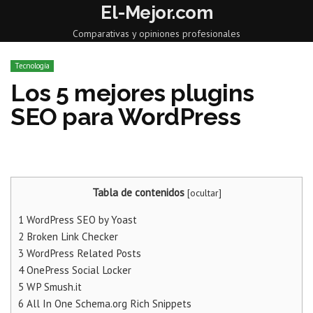
El-Mejor.com
Comparativas y opiniones profesionales
Tecnología
Los 5 mejores plugins
SEO para WordPress
Tabla de contenidos
[
ocultar
]
1
WordPress SEO by Yoast
2
Broken Link Checker
3
WordPress Related Posts
4
OnePress Social Locker
5
WP Smush.it
6
All In One Schema.org Rich Snippets