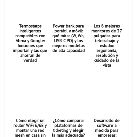
Termostatos
Power bank para
Los 8 mejores
inteligentes
portátil y móvil:
monitores de 27
compatibles con
qué mirar (W, Wh,
pulgadas para
Alexa y Google:
USB-C PD) y los
teletrabajo y
funciones que
mejores modelos
estudio:
importan y las que
de alta capacidad
ergonomía,
ahorran de
resolución y
verdad
cuidado de la
vista
Cómo elegir un
¿Cómo comparar
Desarrollo de
router WiFi 6/6E y
plataformas de
software a
montar una red
ticketing y elegir
medida para
mesh en casa sin
la más adecuada?
empresas: