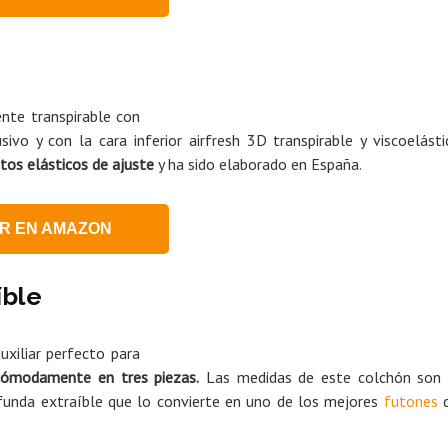
nte transpirable con
ivo y con la cara inferior airfresh 3D transpirable y viscoelásti
tos elásticos de ajuste
y ha sido elaborado en España.
R EN AMAZON
íble
xiliar perfecto para
cómodamente en tres piezas.
Las medidas de este colchón son
funda extraíble que lo convierte en uno de los mejores
futones
d