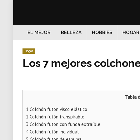
EL MEJOR
BELLEZA
HOBBIES
HOGAR
Hogar
Los 7 mejores colchone
Tabla 
1
Colchón futón visco elástico
2
Colchón futón transpirable
3
Colchón futón con funda extraíble
4
Colchón futón individual
5
Colchón futón de espuma