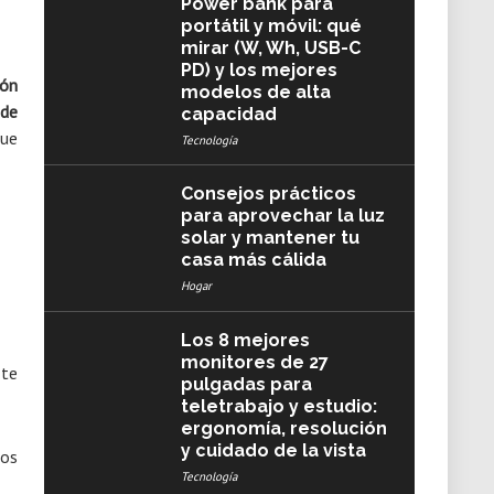
Power bank para
portátil y móvil: qué
mirar (W, Wh, USB-C
PD) y los mejores
hón
modelos de alta
 de
capacidad
que
Tecnología
Consejos prácticos
para aprovechar la luz
solar y mantener tu
casa más cálida
Hogar
Los 8 mejores
monitores de 27
 te
pulgadas para
teletrabajo y estudio:
ergonomía, resolución
y cuidado de la vista
dos
Tecnología