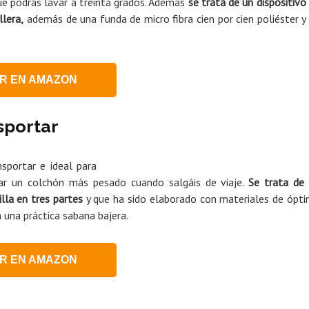
ue podrás lavar a treinta grados. Además
se trata de un dispositivo
llera,
además de una funda de micro fibra cien por cien poliéster y
R EN AMAZON
sportar
sportar e ideal para
ar un colchón más pesado cuando salgáis de viaje.
Se trata de
lla en tres partes
y que ha sido elaborado con materiales de ópt
 una práctica sabana bajera.
R EN AMAZON