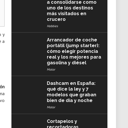
a consolidarse como
uno de los destinos
más visitados en
crucero
Hobbies
o y
Arrancador de coche
e a
portátil (jump starter):
cómo elegir potencia
real y los mejores para
gasolina y diésel
Motor
Dashcam en España:
hón
qué dice la ley y 7
rma
modelos que graban
ivo
bien de día y noche
Motor
Cortapelos y
recortadoras