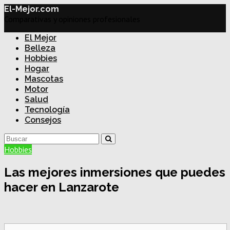
El-Mejor.com
Comparativas y opiniones profesionales
El Mejor
Belleza
Hobbies
Hogar
Mascotas
Motor
Salud
Tecnología
Consejos
Hobbies
Las mejores inmersiones que puedes
hacer en Lanzarote