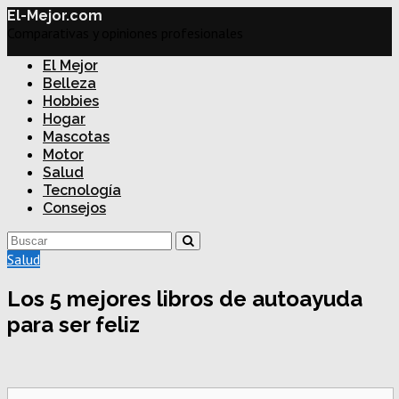
El-Mejor.com
Comparativas y opiniones profesionales
El Mejor
Belleza
Hobbies
Hogar
Mascotas
Motor
Salud
Tecnología
Consejos
Salud
Los 5 mejores libros de autoayuda
para ser feliz