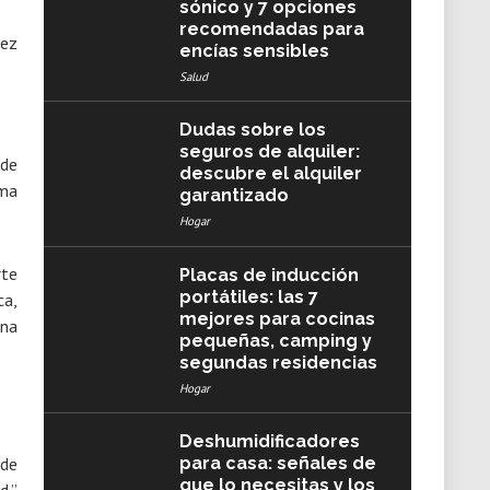
sónico y 7 opciones
recomendadas para
hez
encías sensibles
Salud
Dudas sobre los
seguros de alquiler:
 de
descubre el alquiler
ema
garantizado
Hogar
rte
Placas de inducción
portátiles: las 7
ca,
mejores para cocinas
una
pequeñas, camping y
segundas residencias
Hogar
Deshumidificadores
para casa: señales de
 de
que lo necesitas y los