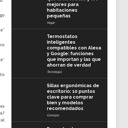
d.”
mejores para
habitaciones
ego
pequeñas
Hogar
te”
Termostatos
inteligentes
ero
compatibles con Alexa
y Google: funciones
que importan y las que
te”
ahorran de verdad
Tecnología
eto
Sillas ergonómicas de
escritorio: 10 puntos
clave para comprar
bien y modelos
des
recomendados
as?
Consejos
cal