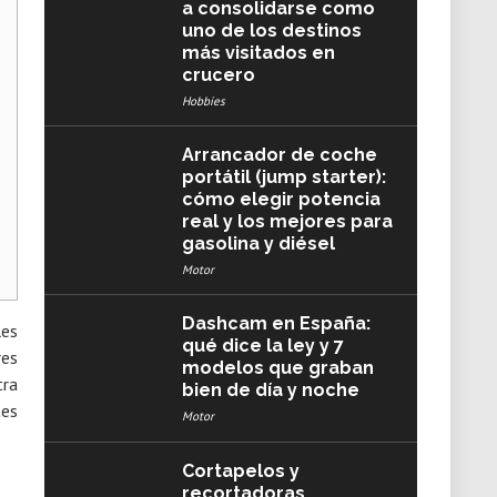
a consolidarse como
uno de los destinos
más visitados en
crucero
Hobbies
Arrancador de coche
portátil (jump starter):
cómo elegir potencia
real y los mejores para
gasolina y diésel
Motor
Dashcam en España:
les
qué dice la ley y 7
res
modelos que graban
tra
bien de día y noche
tes
Motor
Cortapelos y
recortadoras