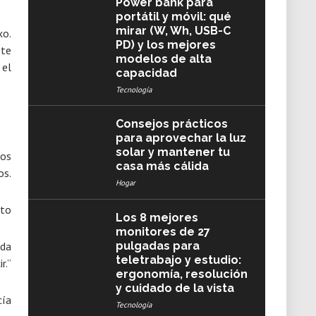
Power bank para
portátil y móvil: qué
mirar (W, Wh, USB-C
xo.
PD) y los mejores
ste
modelos de alta
 el
capacidad
Tecnología
Consejos prácticos
para aprovechar la luz
solar y mantener tu
ios
casa más cálida
os.
Hogar
eto
Los 8 mejores
monitores de 27
pulgadas para
ada
teletrabajo y estudio:
r.”
ergonomía, resolución
y cuidado de la vista
cía
Tecnología