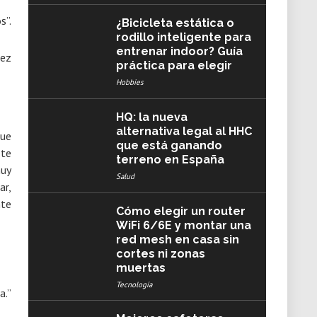
s”.
¿Bicicleta estática o
rodillo inteligente para
entrenar indoor? Guía
hez
práctica para elegir
Hobbies
HQ: la nueva
alternativa legal al HHC
que
que está ganando
 te
terreno en España
muy
Salud
ar,
nte
Cómo elegir un router
WiFi 6/6E y montar una
red mesh en casa sin
cortes ni zonas
muertas
Tecnología
a.”