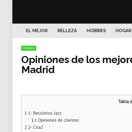
EL MEJOR
BELLEZA
HOBBIES
HOGAR
Hobbies
Opiniones de los mejore
Madrid
Tabla 
1
1- Recoletos Jazz
1.1
Opiniones de clientes
2
2- Cita2