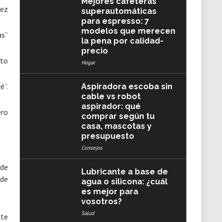
Mejores cafeteras
hez
superautomáticas
para espresso: 7
modelos que merecen
as”
la pena por calidad-
precio
eto
Hogar
é”.
Aspiradora escoba sin
cable vs robot
aspirador: qué
ero
comprar según tu
casa, mascotas y
presupuesto
Consejos
ede
Lubricante a base de
 de
agua o silicona: ¿cuál
es mejor para
vosotros?
Salud
 te