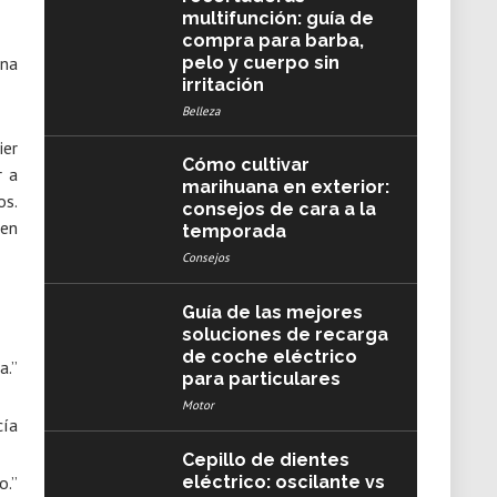
multifunción: guía de
compra para barba,
pelo y cuerpo sin
ena
irritación
Belleza
ier
Cómo cultivar
r a
marihuana en exterior:
os.
consejos de cara a la
 en
temporada
Consejos
Guía de las mejores
soluciones de recarga
de coche eléctrico
a.”
para particulares
Motor
cía
Cepillo de dientes
eléctrico: oscilante vs
o.”