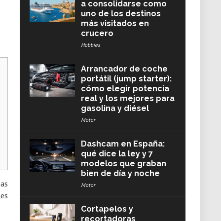
a consolidarse como
uno de los destinos
más visitados en
crucero
Hobbies
Arrancador de coche
portátil (jump starter):
cómo elegir potencia
real y los mejores para
gasolina y diésel
Motor
Dashcam en España:
qué dice la ley y 7
modelos que graban
bien de día y noche
has
Motor
les
Cortapelos y
recortadoras