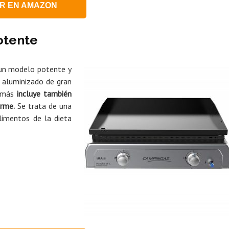
R EN AMAZON
otente
 un modelo potente y
 aluminizado de gran
demás
incluye también
orme.
Se trata de una
alimentos de la dieta