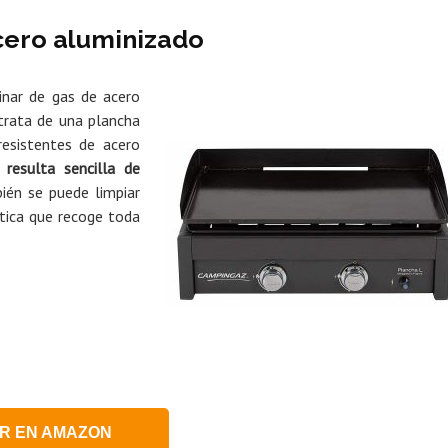
cero aluminizado
nar de gas de acero
trata de una plancha
esistentes de acero
s
resulta sencilla de
én se puede limpiar
ica que recoge toda
R EN AMAZON