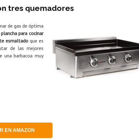
con tres quemadores
nar de gas de óptima
 plancha para cocinar
nte esmaltado
que es
utar de las mejores
 de una barbacoa muy
R EN AMAZON