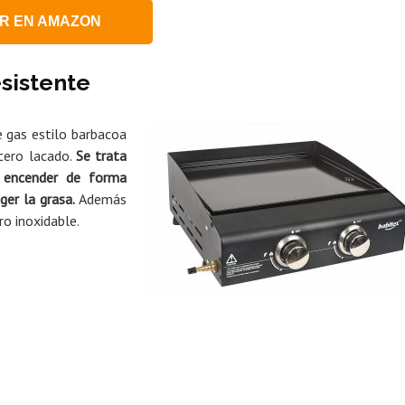
R EN AMAZON
sistente
 gas estilo barbacoa
cero lacado.
Se trata
 encender de forma
ger la grasa.
Además
o inoxidable.