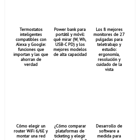
Termostatos
Power bank para
Los 8 mejores
inteligentes
portátil y móvil:
monitores de 27
compatibles con
qué mirar (W, Wh,
pulgadas para
Alexa y Google:
USB-C PD) y los
teletrabajo y
funciones que
mejores modelos
estudio:
importan y las que
de alta capacidad
ergonomía,
ahorran de
resolución y
verdad
cuidado de la
vista
Cómo elegir un
¿Cómo comparar
Desarrollo de
router WiFi 6/6E y
plataformas de
software a
montar una red
ticketing y elegir
medida para