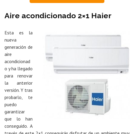
Aire acondicionado 2×1 Haier
Esta es la
nueva
generación de
aire
acondicionad
o y ha llegado
para renovar
la anterior
versión. Y tras
probarlo, te
puedo
garantizar
que lo han
conseguido. A
través de este 2×1 conseguirás disfrutar de un ambiente muy