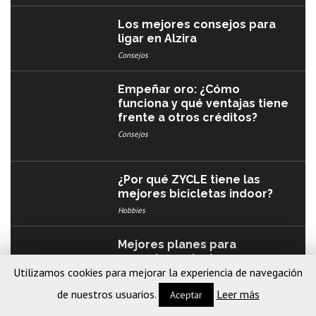
Los mejores consejos para
ligar en Alzira
Consejos
Empeñar oro: ¿Cómo
funciona y qué ventajas tiene
frente a otros créditos?
Consejos
¿Por qué ZYCLE tiene las
mejores bicicletas indoor?
Hobbies
Mejores planes para
encontrar relaciones en
Utilizamos cookies para mejorar la experiencia de navegación
Getafe
Consejos
de nuestros usuarios.
Leer más
Aceptar