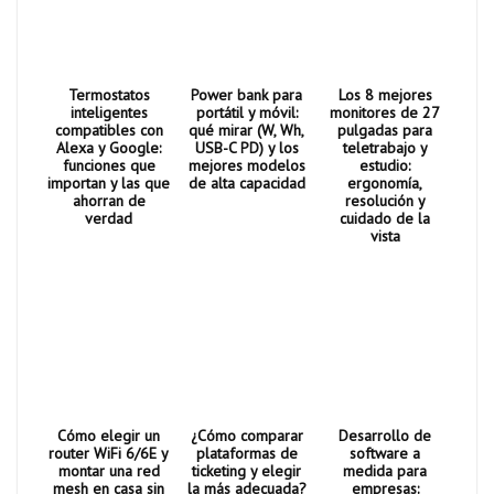
Termostatos
Power bank para
Los 8 mejores
inteligentes
portátil y móvil:
monitores de 27
compatibles con
qué mirar (W, Wh,
pulgadas para
Alexa y Google:
USB-C PD) y los
teletrabajo y
funciones que
mejores modelos
estudio:
importan y las que
de alta capacidad
ergonomía,
ahorran de
resolución y
verdad
cuidado de la
vista
Cómo elegir un
¿Cómo comparar
Desarrollo de
router WiFi 6/6E y
plataformas de
software a
montar una red
ticketing y elegir
medida para
mesh en casa sin
la más adecuada?
empresas: