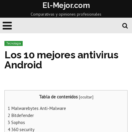
El-Mejor.com
Comparativas y opiniones profesionales
Tecnología
Los 10 mejores antivirus
Android
Tabla de contenidos
[
ocultar
]
1
Malwarebytes Anti-Malware
2
Bitdefender
3
Sophos
4
360 security