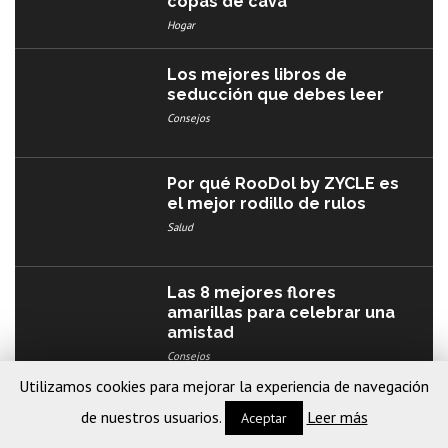
copas de cava
Hogar
Los mejores libros de
seducción que debes leer
Consejos
Por qué RooDol by ZYCLE es
el mejor rodillo de rulos
Salud
Las 8 mejores flores
amarillas para celebrar una
amistad
Consejos
Utilizamos cookies para mejorar la experiencia de navegación
Los mejores planes para
de nuestros usuarios.
Leer más
Aceptar
singles en Barcelona