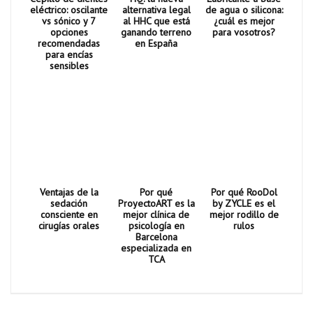
eléctrico: oscilante
alternativa legal
de agua o silicona:
vs sónico y 7
al HHC que está
¿cuál es mejor
opciones
ganando terreno
para vosotros?
recomendadas
en España
para encías
sensibles
Ventajas de la
Por qué
Por qué RooDol
sedación
ProyectoART es la
by ZYCLE es el
consciente en
mejor clínica de
mejor rodillo de
cirugías orales
psicología en
rulos
Barcelona
especializada en
TCA