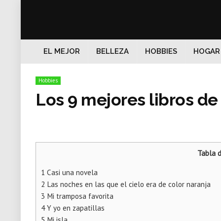
EL MEJOR
BELLEZA
HOBBIES
HOGAR
Hobbies
Los 9 mejores libros d
Tabla 
1
Casi una novela
2
Las noches en las que el cielo era de color naranja
3
Mi tramposa favorita
4
Y yo en zapatillas
5
Mi isla