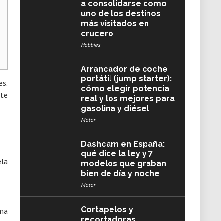
a consolidarse como
uno de los destinos
más visitados en
crucero
Hobbies
Arrancador de coche
portátil (jump starter):
es.
cómo elegir potencia
 te
real y los mejores para
gasolina y diésel
Motor
Dashcam en España:
qué dice la ley y 7
modelos que graban
bien de día y noche
Motor
Cortapelos y
sma
recortadoras