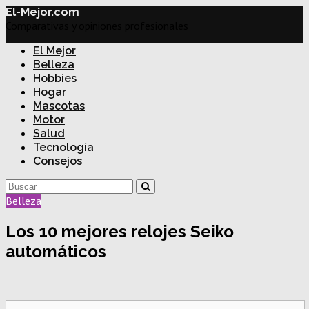
El-Mejor.com
Comparativas y opiniones profesionales
El Mejor
Belleza
Hobbies
Hogar
Mascotas
Motor
Salud
Tecnología
Consejos
Belleza
Los 10 mejores relojes Seiko
automáticos