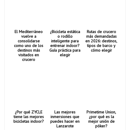
El Mediterráneo
¿Bicicleta estática
Rutas de crucero
vuelve a
o rodillo
más demandadas
consolidarse
inteligente para
en 2026: destinos,
como uno de los
entrenar indoor?
tipos de barco y
destinos más
Guía práctica para
cómo elegir
visitados en
elegir
crucero
¿Por qué ZYCLE
Las mejores
Primetime Union,
tiene las mejores
inmersiones que
¿por qué es la
bicicletas indoor?
puedes hacer en
mejor unión de
Lanzarote
póker?